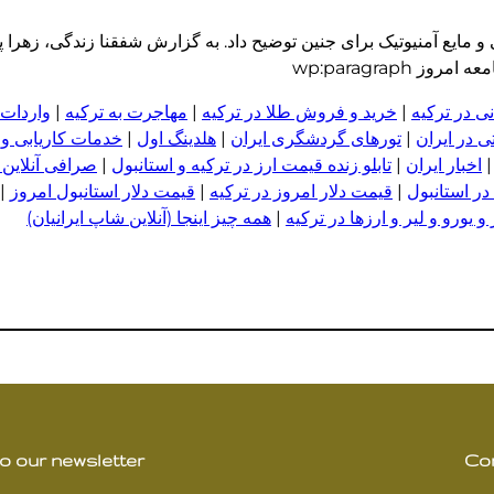
ایع آمنیوتیک برای جنین توضیح داد. به گزارش شفقنا زندگی، زهرا پنا
wp:paragraph
ی در ترکیه
|
خرید و فروش طلا در ترکیه
|
مهاجرت به ترکیه
|
واردات 
 در ایران
|
تورهای گردشگری ایران
|
هلدینگ اول
|
خدمات کاریابی و
اخبار ایران
|
تابلو زنده قیمت ارز در ترکیه و استانبول
|
صرافی آنلاین 
در استانبول
|
قیمت دلار امروز در ترکیه
|
قیمت دلار استانبول امروز
|
 یورو و لیر و ا
ر
زها در ترکیه
|
همه چیز اینجا (آنلاین شاپ ایرانیان)
o our newsletter
Co