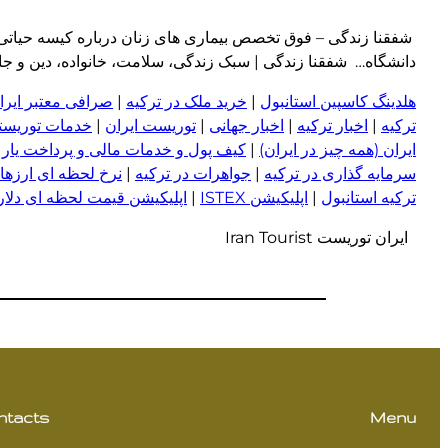
شفقنا زندگی – فوق تخصص بیماری های زنان درباره کیسه حیاتی و م
دانشگاه… شفقنا زندگی | سبک زندگی، سلامت، خانواده، دین و جامعه امروز 
هلدینگ کاسپین استانبول
|
خرید ملک در ترکیه
|
صرافی معتبر ایران
ترکیه
|
اخبار ترکیه
|
اخبار جهانی
|
توریست ایران
|
خدمات توریستی
ایران (همه چیز در ایران)
|
کیف پول و خدمات مالی و پرداخت یار
|
سرمایه گذاری در ترکیه
|
جواهرات در ترکیه
|
نرخ لحظه ای ارزها 
ترکیه استانبول
|
اپلیکیشن ISTEX
|
اپلیکیشن قیمت لحظه ای دلار و
ایران توریست Iran Tourist
ntacts
Menu