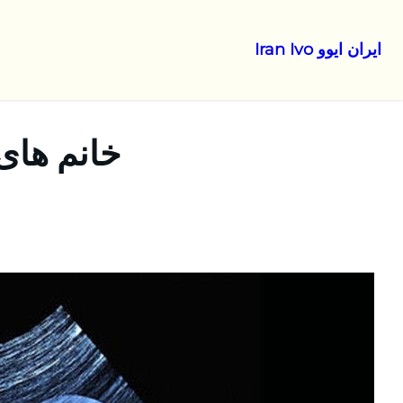
ایران ایوو Iran Ivo
رفتن
به
محتوا
خانم های 