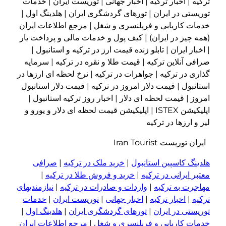
ترکیه | اخبار ترکیه | اخبار جهانی | توریست ایران | خدمات
توریستی در ایران | تورهای گردشگری ایران | هلدینگ اول |
خدمات کاریابی و فریلنسری و شغل | مرجع اطلاعات ایران
(همه چیز در ایران) | کیف پول و خدمات مالی و پرداخت یار
| اخبار ایران | تابلو زنده قیمت ارز در ترکیه و استانبول |
صرافی آنلاین ترکیه | قیمت طلا و نقره در ترکیه | سرمایه
گذاری در ترکیه | جواهرات در ترکیه | نرخ لحظه ای ارزها در
استانبول | قیمت دلار امروز در ترکیه | قیمت دلار استانبول
امروز | قیمت لحظه ای دلار | اخبار روز ترکیه استانبول |
اپلیکیشن ISTEX | اپلیکیشن قیمت لحظه ای دلار و یورو و
لیر و ارزها در ترکیه
ایران توریست Iran Tourist
هلدینگ کاسپین استانبول
|
خرید ملک در ترکیه
|
صرافی
معتبر ایرانی در ترکیه
|
خرید و فروش طلا در ترکیه
|
مهاجرت به ترکیه
|
واردات و صادرات در ترکیه
|
نیازمندیهای
ترکیه
|
اخبار ترکیه
|
اخبار جهانی
|
توریست ایران
|
خدمات
توریستی در ایران
|
تورهای گردشگری ایران
|
هلدینگ اول
|
خدمات کاریابی و فریلنسری و شغل
|
مرجع اطلاعات ایران