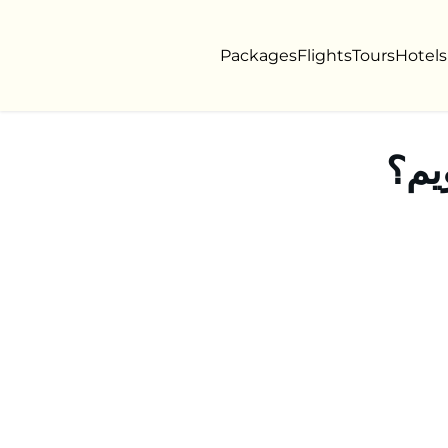
Packages
Flights
Tours
Hotels
یم؟