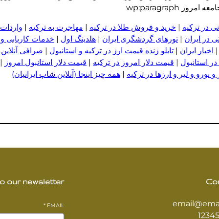
 wp:paragraph
ی در ترکیه
|
خرید و فروش طلا در ترکیه
|
مهاجرت به ترکیه
|
واردات 
 در ایران
|
تورهای گردشگری ایران
|
هلدینگ اول
|
خدمات کاریابی و
اخبار ایران
|
تابلو زنده قیمت ارز در ترکیه و استانبول
|
صرافی آنلاین 
در استانبول
|
قیمت دلار امروز در ترکیه
|
قیمت دلار استانبول امروز
|
 یورو و لیر و ا
ر
زها در ترکیه
|
همه چیز اینجا (آنلاین شاپ ایرانیان)
o our newsletter
Co
email@ema
*
EMAIL