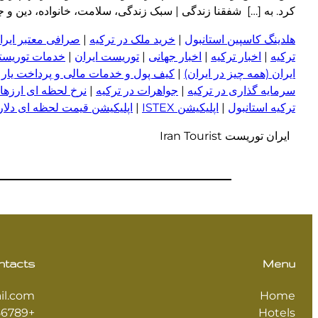
کرد. به […] شفقنا زندگی | سبک زندگی، سلامت، خانواده، دین و جامعه امروز
هلدینگ کاسپین استانبول
|
خرید ملک در ترکیه
|
صرافی معتبر ایران
ترکیه
|
اخبار ترکیه
|
اخبار جهانی
|
توریست ایران
|
خدمات توریستی
ایران (همه چیز در ایران)
|
کیف پول و خدمات مالی و پرداخت یار
|
سرمایه گذاری در ترکیه
|
جواهرات در ترکیه
|
نرخ لحظه ای ارزها 
ترکیه استانبول
|
اپلیکیشن ISTEX
|
اپلیکیشن قیمت لحظه ای دلار و
ایران توریست Iran Tourist
ntacts
Menu
il.com
Home
+123456789
Hotels