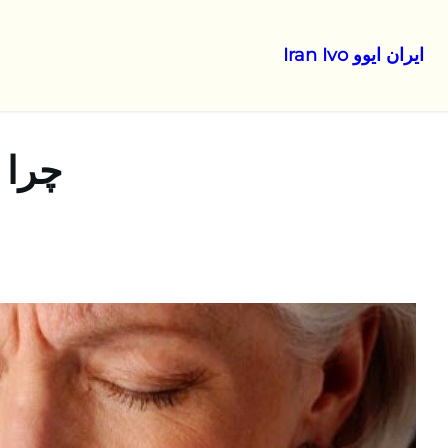
ایران ایوو Iran Ivo
رفتن
به
محتوا
چرا 