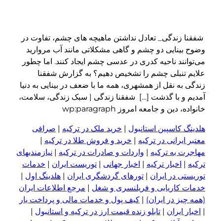
شفقنا زندگی_ تعادل نداشتن ماهیچه های چشم، تفاوت در
وضوح بینایی دو چشم و گاهی مشکلاتی مانند آب مروارید
می‌توانند ناحیه کدری در عدسی چشم ایجاد کنند. اما چطور
علایم تنبلی چشم را تشخیص دهیم؟ به گزارش شفقنا
زندگی به نقل از همشهری، همه ما با ضعف در بینایی به دنیا
آمدیم و با گذشت […] شفقنا زندگی | سبک زندگی، سلامت،
خانواده، دین و جامعه امروز wp:paragraph
هلدینگ کاسپین استانبول
|
خرید ملک در ترکیه
|
صرافی
معتبر ایرانی در ترکیه
|
خرید و فروش طلا در ترکیه
|
مهاجرت به ترکیه
|
واردات و صادرات در ترکیه
|
نیازمندیهای
ترکیه
|
اخبار ترکیه
|
اخبار جهانی
|
توریست ایران
|
خدمات
توریستی در ایران
|
تورهای گردشگری ایران
|
هلدینگ اول
|
خدمات کاریابی و فریلنسری و شغل
|
مرجع اطلاعات ایران
(همه چیز در ایران)
|
کیف پول و خدمات مالی و پرداخت یار
|
اخبار ایران
|
تابلو زنده قیمت ارز در ترکیه و استانبول
|