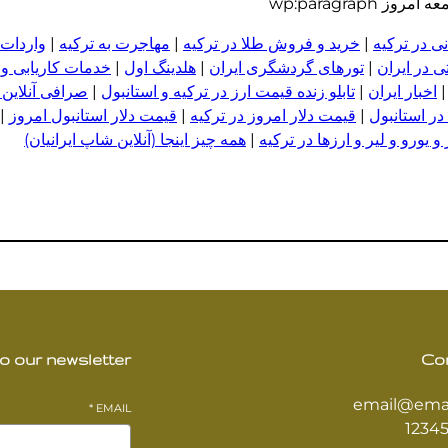
wp:paragrap
ی در ترکیه
|
خرید و فروش طلا در ترکیه
|
مهاجرت به ترکیه
|
واردات 
 در ایران
|
تورهای گردشگری ایران
|
هلدینگ اول
|
خدمات کاریابی و
اخبار ایران
|
تابلو زنده قیمت ارز در ترکیه و استانبول
|
صرافی آنلاین 
در استانبول
|
قیمت دلار امروز در ترکیه
|
قیمت دلار استانبول امروز
|
 یورو و لیر و ا
ر
زها در ترکیه
|
همه چیز اینجا (آنلاین شاپ ایرانیان)
o our newsletter
Co
email@ema
*
EMAIL