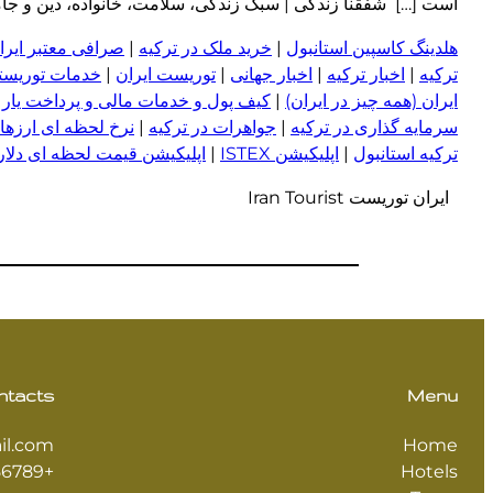
است […] شفقنا زندگی | سبک زندگی، سلامت، خانواده، دین و جامعه امروز h
هلدینگ کاسپین استانبول
|
خرید ملک در ترکیه
|
صرافی معتبر ایران
ترکیه
|
اخبار ترکیه
|
اخبار جهانی
|
توریست ایران
|
خدمات توریستی
ایران (همه چیز در ایران)
|
کیف پول و خدمات مالی و پرداخت یار
|
سرمایه گذاری در ترکیه
|
جواهرات در ترکیه
|
نرخ لحظه ای ارزها 
ترکیه استانبول
|
اپلیکیشن ISTEX
|
اپلیکیشن قیمت لحظه ای دلار و
ایران توریست Iran Tourist
ntacts
Menu
il.com
Home
+123456789
Hotels