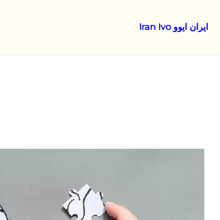
ایران ایوو Iran Ivo
رفتن
به
محتوا