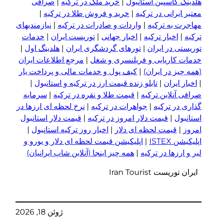
هلدینگ کاسپین استانبول
|
خرید ملک در ترکیه
|
صرافی
معتبر ایرانی در ترکیه
|
خرید و فروش طلا در ترکیه
|
مهاجرت به ترکیه
|
واردات و صادرات در ترکیه
|
نیازمندیهای
ترکیه
|
اخبار ترکیه
|
اخبار جهانی
|
توریست ایران
|
خدمات
توریستی در ایران
|
تورهای گردشگری ایران
|
هلدینگ اول
|
خدمات کاریابی و فریلنسری و شغل
|
مرجع اطلاعات ایران
(همه چیز در ایران)
|
کیف پول و خدمات مالی و پرداخت یار
|
اخبار ایران
|
تابلو زنده قیمت ارز در ترکیه و استانبول
|
صرافی آنلاین ترکیه
|
قیمت طلا و نقره در ترکیه
|
سرمایه
گذاری در ترکیه
|
جواهرات در ترکیه
|
نرخ لحظه ای ارزها در
استانبول
|
قیمت دلار امروز در ترکیه
|
قیمت دلار استانبول
امروز
|
قیمت لحظه ای دلار
|
اخبار روز ترکیه استانبول
|
اپلیکیشن ISTEX
|
اپلیکیشن قیمت لحظه ای دلار و یورو و
لیر و ا
ر
زها در ترکیه
|
همه چیز اینجا (آنلاین شاپ ایرانیان)
ایران توریست Iran Tourist
ژوئن 18, 2026