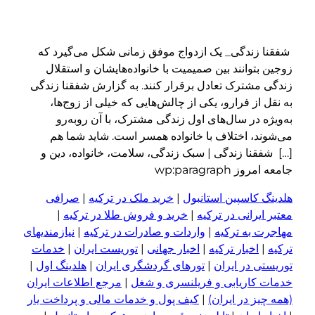
قنا زندگی_ یک ازدواج موفق زمانی شکل می‌گیرد که
ین بتوانند بین صمیمیت با خانواده‌هایشان و استقلال
دگی مشترک تعادل برقرار کنند. به گزارش شفقنا زندگی
نقل از فرارو، یکی از چالش‌هایی که خیلی از زوج‌ها،
ویژه در سال‌های اول زندگی مشترک، با آن روبه‌رو
‌شوند، اختلاف با خانواده همسر است. شاید شما هم
] شفقنا زندگی | سبک زندگی، سلامت، خانواده، دین و
ه امروز wp:paragraph
دینگ کاسپین استانبول
|
خرید ملک در ترکیه
|
صرافی
بر ایرانی در ترکیه
|
خرید و فروش طلا در ترکیه
|
اجرت به ترکیه
|
واردات و صادرات در ترکیه
|
نیازمندیهای
کیه
|
اخبار ترکیه
|
اخبار جهانی
|
توریست ایران
|
خدمات
ریستی در ایران
|
تورهای گردشگری ایران
|
هلدینگ اول
|
مات کاریابی و فریلنسری و شغل
|
مرجع اطلاعات ایران
ه چیز در ایران)
|
کیف پول و خدمات مالی و پرداخت یار