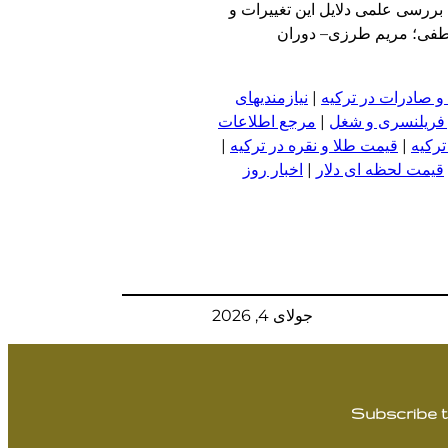
بررسی علمی دلایل این تغییرات و
اطفی؛ مریم طرزی– دوران
و صادرات در ترکیه
|
نیازمندیهای
 فریلنسری و شغل
|
مرجع اطلاعات
ترکیه
|
قیمت طلا و نقره در ترکیه
|
قیمت لحظه ای دلار
|
اخبار روز
جولای 4, 2026
Subscribe t