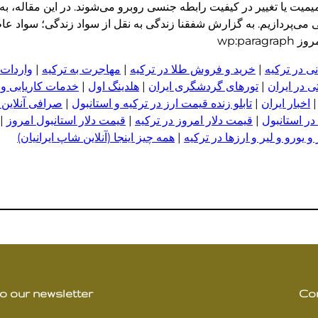
یت یا تغییر در کیفیت رابطه جنسی روبرو می‌شوند. در این مقاله، به 
می‌پردازیم. به گزارش شفقنا زندگی به نقل از سواد زندگی؛ سواد ع
wp:pa
ی در ترکیه
|
خرید و فروش طلا در ترکیه
|
مهاجرت به ترکیه
|
واردات 
 در ایران
|
تورهای گردشگری ایران
|
هلدینگ اول
|
خدمات کاریابی و
اخبار ایران
|
تابلو زنده قیمت ارز در ترکیه و استانبول
|
صرافی آنلاین 
در استانبول
|
قیمت دلار امروز در ترکیه
|
قیمت دلار استانبول امروز
|
 یورو و لیر و ا
ر
زها در ترکیه
|
همه چیز اینجا (آنلاین شاپ ایرانیان)
o our newsletter
Co