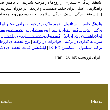
شفقنا زندگی – بسیاری از زوج‌ها در مرحله شیردهی با کاهش صمیم
راهکارهای عملی برای حفظ صمیمیت و نزدیکی در دوران شیردهی 
[…] شفقنا زندگی | سبک زندگی، سلامت، خانواده، دین و جامعه امروز ragraph
هلدینگ کاسپین استانبول
|
خرید ملک در ترکیه
|
صرافی معتبر ایران
ترکیه
|
اخبار ترکیه
|
اخبار جهانی
|
توریست ایران
|
خدمات توریستی
ایران (همه چیز در ایران)
|
کیف پول و خدمات مالی و پرداخت یار
|
سرمایه گذاری در ترکیه
|
جواهرات در ترکیه
|
نرخ لحظه ای ارزها 
ترکیه استانبول
|
اپلیکیشن ISTEX
|
اپلیکیشن قیمت لحظه ای دلار و
ایران توریست Iran Tourist
ntacts
Menu