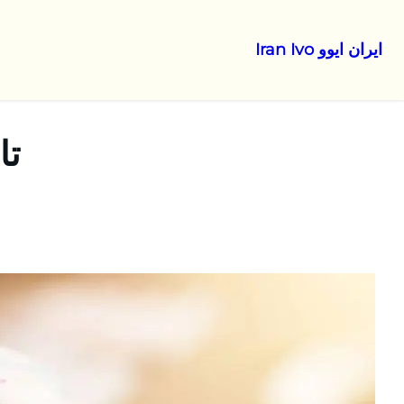
ایران ایوو Iran Ivo
رفتن
به
محتوا
تا